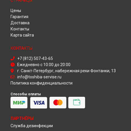
СТРАНИЦЫ
Ремонт телевизора 32E2533DG Toshiba в
Иркутске
Цены
Ремонт телевизора 32E2533DG Toshiba в
Самаре
Гарантия
Ремонт телевизора 32E2533DG Toshiba в
Омске
Доставка
Ремонт телевизора 32E2533DG Toshiba в
Красноярске
Контакты
Ремонт телевизора 32E2533DG Toshiba в
Перми
Карта сайта
Ремонт телевизора 32E2533DG Toshiba в
Ульяновске
Ремонт телевизора 32E2533DG Toshiba в
Кирове
КОНТАКТЫ
Ремонт телевизора 32E2533DG Toshiba в
Москве
Ремонт телевизора 32E2533DG Toshiba в
Санкт-Петербурге
+7 (812) 507-43-65
Ежедневно с 10:00 до 20:00
г. Санкт-Петербург, набережная реки Фонтанки, 13
info@toshiba-servise.ru
Политика конфиденциальности
Способы оплаты
ПАРТНЁРЫ
Служба дезинфекции