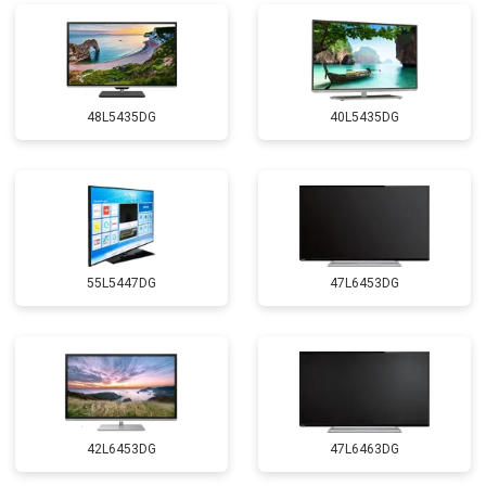
48L5435DG
40L5435DG
55L5447DG
47L6453DG
42L6453DG
47L6463DG