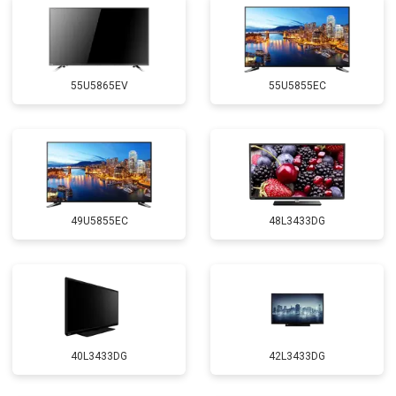
55U5865EV
55U5855EC
49U5855EC
48L3433DG
40L3433DG
42L3433DG