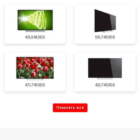
42L6463DG
55L7453DG
47L7453DG
42L7453DG