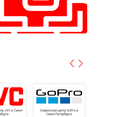
тр JVC в Санкт-
Сервисный центр GoPro в
Сервисный ц
рбурге
Санкт-Петербурге
Санкт-П