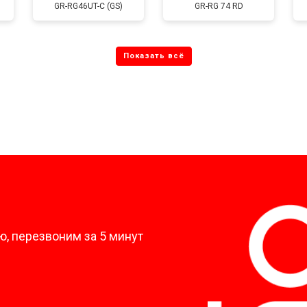
GR-RG46UT-C (GS)
GR-RG 74 RD
от 80 мин
о
от 60 мин
о
от 70 мин
о
?
, перезвоним за 5 минут