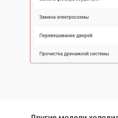
Замена электросхемы
Перевешивание дверей
Прочистка дренажной системы
Ремонт датчика морозильного отд
Ремонт испарителя
Устранение засора трубопровода
Другие модели холодил