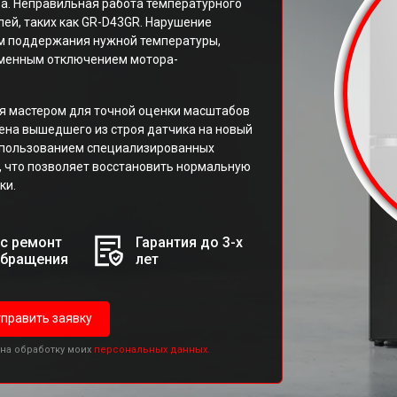
ba. Неправильная работа температурного
лей, таких как GR-D43GR. Нарушение
ем поддержания нужной температуры,
еменным отключением мотора-
я мастером для точной оценки масштабов
ена вышедшего из строя датчика на новый
использованием специализированных
 что позволяет восстановить нормальную
ки.
с ремонт
Гарантия до 3-х
обращения
лет
править заявку
 на обработку моих
персональных данных.