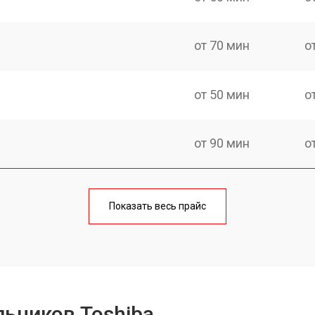
от 70 мин
о
от 50 мин
о
от 90 мин
о
еления
от 50 мин
о
Показать весь прайс
от 80 мин
о
от 50 мин
о
ьников Toshiba