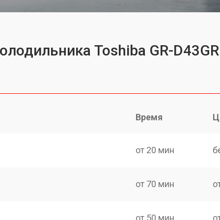
холодильника Toshiba GR-D43GR
Время
Ц
от 20 мин
б
от 70 мин
о
от 50 мин
о