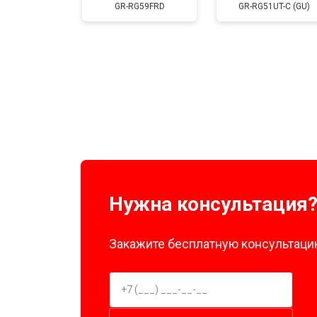
GR-RG59FRD
GR-RG51UT-C (GU)
Замена нагревателя оттайки
Замена реле
Устранение утечки хладагента
Нужна консультация
Закажите бесплатную консультацию